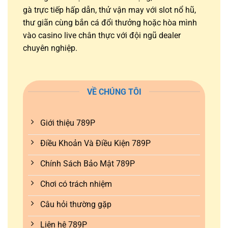
gà trực tiếp hấp dẫn, thử vận may với slot nổ hũ,
thư giãn cùng bắn cá đổi thưởng hoặc hòa mình
vào casino live chân thực với đội ngũ dealer
chuyên nghiệp.
VỀ CHÚNG TÔI
Giới thiệu 789P
Điều Khoản Và Điều Kiện 789P
Chính Sách Bảo Mật 789P
Chơi có trách nhiệm
Câu hỏi thường gặp
Liên hệ 789P