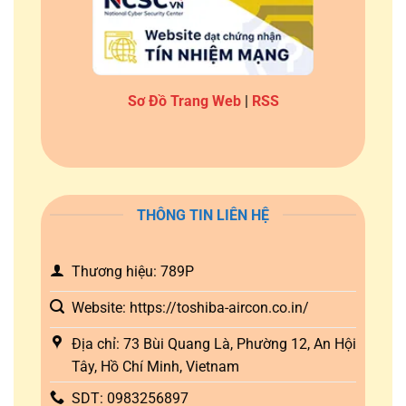
Sơ Đồ Trang Web
|
RSS
THÔNG TIN LIÊN HỆ
Thương hiệu: 789P
Website: https://toshiba-aircon.co.in/
Địa chỉ: 73 Bùi Quang Là, Phường 12, An Hội
Tây, Hồ Chí Minh, Vietnam
SDT: 0983256897