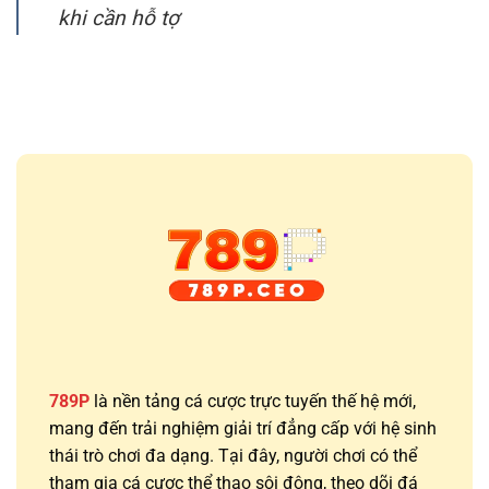
khi cần hỗ tợ
789P
là nền tảng cá cược trực tuyến thế hệ mới,
mang đến trải nghiệm giải trí đẳng cấp với hệ sinh
thái trò chơi đa dạng. Tại đây, người chơi có thể
tham gia cá cược thể thao sôi động, theo dõi đá