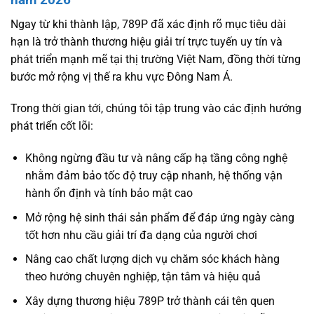
Ngay từ khi thành lập, 789P đã xác định rõ mục tiêu dài
hạn là trở thành thương hiệu giải trí trực tuyến uy tín và
phát triển mạnh mẽ tại thị trường Việt Nam, đồng thời từng
bước mở rộng vị thế ra khu vực Đông Nam Á.
Trong thời gian tới, chúng tôi tập trung vào các định hướng
phát triển cốt lõi:
Không ngừng đầu tư và nâng cấp hạ tầng công nghệ
nhằm đảm bảo tốc độ truy cập nhanh, hệ thống vận
hành ổn định và tính bảo mật cao
Mở rộng hệ sinh thái sản phẩm để đáp ứng ngày càng
tốt hơn nhu cầu giải trí đa dạng của người chơi
Nâng cao chất lượng dịch vụ chăm sóc khách hàng
theo hướng chuyên nghiệp, tận tâm và hiệu quả
Xây dựng thương hiệu 789P trở thành cái tên quen